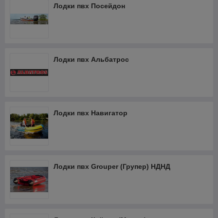
Лодки пвх Посейдон
Лодки пвх Альбатрос
Лодки пвх Навигатор
Лодки пвх Grouper (Групер) НДНД