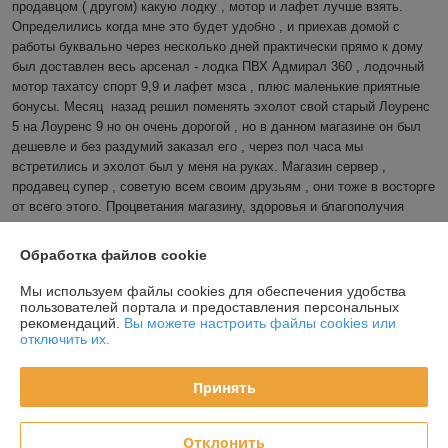
продавцом ( другом) какую лодку , мотор и лафет лучше взять. 
Определились когда мне это будет удобно , и приехав домой с 
работы буквально через несколько дней практически прямо к дому 
был доставлен весь арсенал - лодка ПВХ Адмирал 360 , лодочный 
мотор тахатсу спорт 9,9 и лафет мзса , плюс маленькие приятные 
бонусы. Месяц  назад решил поменять эхолот свой старый Лоуренс 
5 на Лоуренс 9 но он очень дорогой , но в данном магазине он был 
дешевле и без раздумий заказал его , через пол часа мы 
встретились и эхолот был у меня на руках. Магазин сервер , 
продавец супер , советую всем своим друзьям , они тоже в восторге 
от всего этого. Процветания магазину, здоровья и благополучия 
продавцу и его близким.
Обработка файлов cookie
Покупатель
08.10.2020
Мы используем файлы cookies для обеспечения удобства
пользователей портала и предоставления персональных
Отлично
рекомендаций.
Вы можете настроить файлы cookies или
отключить их.
Приобрел в данном магазине ЭХОЛОТ LOWRANCE HOOK REVEAL 
7 TRIPLESHOT. Эхолот был доставлен в  срок, прямо до двери. 
Принять
Перед покупкой получил от продавца много информации и хороших 
советов. Все было очень полезно и интересно. Было приятно 
пообщаться с продавцом который ценит своих клиентов! Буду 
Отклонить