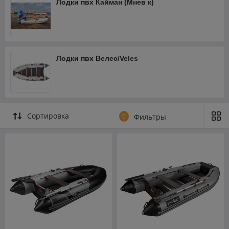
Лодки пвх Кайман (Мнев к)
Лодки пвх Велес/Veles
Сортировка
0
Фильтры