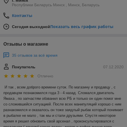
г. Минск
Республики Беларусь Минск , Минск, Беларусь
Контакты
Показать весь график работы
Сегодня выходной
Отзывы о магазине
35 отзывов за всё время
Покупатель
07.12.2020
Отлично
И так , всем доброго времени суток. По магазину и продавцу , с 
продавцом познакомился года 3 - 4 назад. Сломался двигатель 
Ямаха , по запчастям обзванил всю РБ и только он один помог мне 
со сложившейся ситуацией. После всех манипуляций хорошо с ним 
разнакомился и оказалось он тоже заядлый рыбак который понимает 
в рыбалке не мало , так мы и стали друзьями. Спустя некоторое 
время я решил обновить свой арсенал , проконсультировался с 
продавцом ( другом) какую лодку , мотор и лафет лучше взять. 