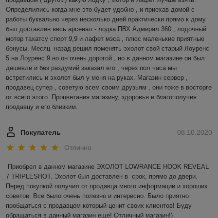
Определились когда мне это будет удобно , и приехав домой с 
работы буквально через несколько дней практически прямо к дому 
был доставлен весь арсенал - лодка ПВХ Адмирал 360 , лодочный 
мотор тахатсу спорт 9,9 и лафет мзса , плюс маленькие приятные 
бонусы. Месяц  назад решил поменять эхолот свой старый Лоуренс 
5 на Лоуренс 9 но он очень дорогой , но в данном магазине он был 
дешевле и без раздумий заказал его , через пол часа мы 
встретились и эхолот был у меня на руках. Магазин сервер , 
продавец супер , советую всем своим друзьям , они тоже в восторге 
от всего этого. Процветания магазину, здоровья и благополучия 
продавцу и его близким.
Покупатель
08.10.2020
Отлично
Приобрел в данном магазине ЭХОЛОТ LOWRANCE HOOK REVEAL 
7 TRIPLESHOT. Эхолот был доставлен в  срок, прямо до двери. 
Перед покупкой получил от продавца много информации и хороших 
советов. Все было очень полезно и интересно. Было приятно 
пообщаться с продавцом который ценит своих клиентов! Буду 
обращаться в данный магазин еще! Отличный магазин!)