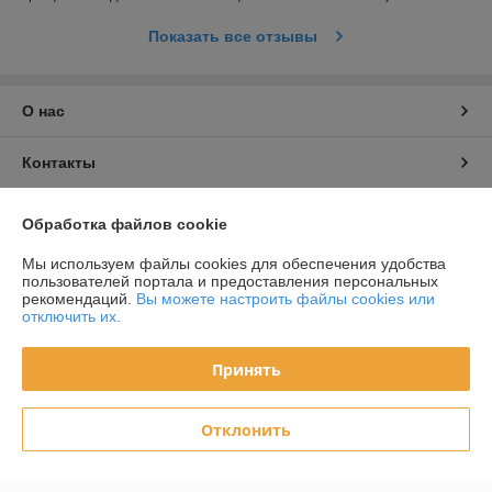
Показать все отзывы
О нас
Контакты
Доставка и оплата
Обработка файлов cookie
Мы используем файлы cookies для обеспечения удобства
График работы
пользователей портала и предоставления персональных
рекомендаций.
Вы можете настроить файлы cookies или
отключить их.
Полная версия сайта
Принять
Политика обработки cookies
Сайт создан на платформе Deal.by
Отклонить