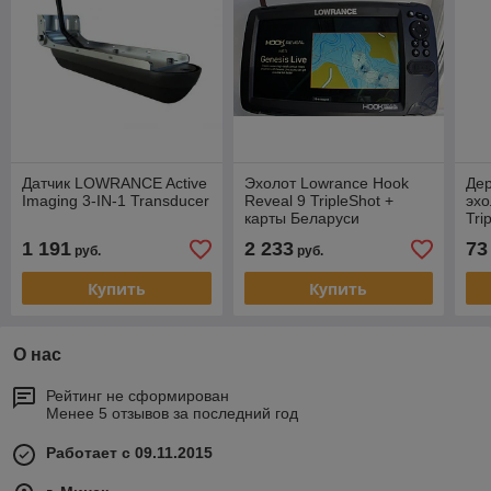
Датчик LOWRANCE Active
Эхолот Lowrance Hook
Дер
Imaging 3-IN-1 Transducer
Reveal 9 TripleShot +
эх
карты Беларуси
Tri
кре
1 191
2 233
73
руб.
руб.
Три
Купить
Купить
О нас
Рейтинг не сформирован
Менее 5 отзывов за последний год
Работает с 09.11.2015