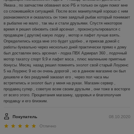
Ямаха , по запчастям обзванил всю РБ и только он один помог мне 
со сложившейся ситуацией. После всех манипуляций хорошо с ним 
разнакомился и оказалось он тоже заядлый рыбак который понимает 
в рыбалке не мало , так мы и стали друзьями. Спустя некоторое 
время я решил обновить свой арсенал , проконсультировался с 
продавцом ( другом) какую лодку , мотор и лафет лучше взять. 
Определились когда мне это будет удобно , и приехав домой с 
работы буквально через несколько дней практически прямо к дому 
был доставлен весь арсенал - лодка ПВХ Адмирал 360 , лодочный 
мотор тахатсу спорт 9,9 и лафет мзса , плюс маленькие приятные 
бонусы. Месяц  назад решил поменять эхолот свой старый Лоуренс 
5 на Лоуренс 9 но он очень дорогой , но в данном магазине он был 
дешевле и без раздумий заказал его , через пол часа мы 
встретились и эхолот был у меня на руках. Магазин сервер , 
продавец супер , советую всем своим друзьям , они тоже в восторге 
от всего этого. Процветания магазину, здоровья и благополучия 
продавцу и его близким.
Покупатель
08.10.2020
Отлично