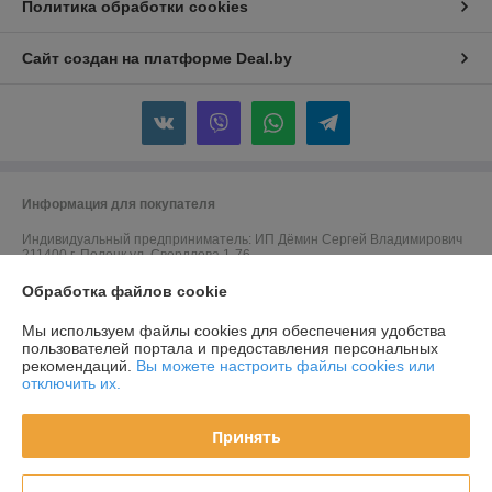
Политика обработки cookies
Сайт создан на платформе Deal.by
Информация для покупателя
Индивидуальный предприниматель:
ИП Дёмин Сергей Владимирович
211400 г. Полоцк ул. Свердлова 1-76
Обработка файлов cookie
Регистрационный номер ЕГР: 391758391
УНП: 391758391
Мы используем файлы cookies для обеспечения удобства
пользователей портала и предоставления персональных
Регистрационный орган: Полоцкий ГИК
рекомендаций.
Вы можете настроить файлы cookies или
отключить их.
Дата регистрации компании: 31.10.2016
Ссылка на свидетельство/лицензию
Принять
Ссылка на свидетельство/лицензию