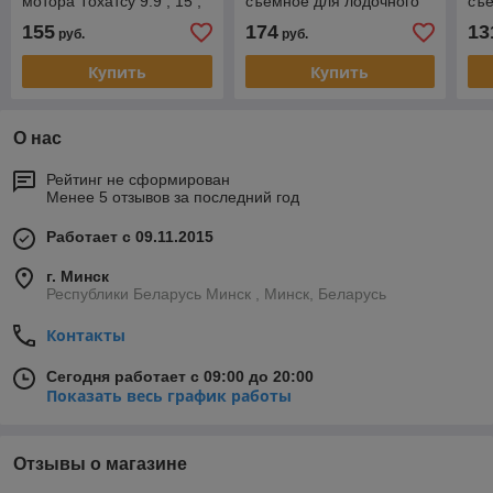
мотора Тохатсу 9.9 , 15 ,
съемное для лодочного
съе
20 ( Tohatsu 9.9-20) 9-ый
мотора)
мо
155
174
13
руб.
руб.
шаг
Купить
Купить
О нас
Рейтинг не сформирован
Менее 5 отзывов за последний год
Работает с 09.11.2015
г. Минск
Республики Беларусь Минск , Минск, Беларусь
Контакты
Сегодня работает с 09:00 до 20:00
Показать весь график работы
Отзывы о магазине