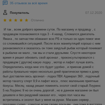
35 отзывов за всё время
Покупатель
07.12.2020
Отлично
И так , всем доброго времени суток. По магазину и продавцу , с 
продавцом познакомился года 3 - 4 назад. Сломался двигатель 
Ямаха , по запчастям обзванил всю РБ и только он один помог мне 
со сложившейся ситуацией. После всех манипуляций хорошо с ним 
разнакомился и оказалось он тоже заядлый рыбак который понимает 
в рыбалке не мало , так мы и стали друзьями. Спустя некоторое 
время я решил обновить свой арсенал , проконсультировался с 
продавцом ( другом) какую лодку , мотор и лафет лучше взять. 
Определились когда мне это будет удобно , и приехав домой с 
работы буквально через несколько дней практически прямо к дому 
был доставлен весь арсенал - лодка ПВХ Адмирал 360 , лодочный 
мотор тахатсу спорт 9,9 и лафет мзса , плюс маленькие приятные 
бонусы. Месяц  назад решил поменять эхолот свой старый Лоуренс 
5 на Лоуренс 9 но он очень дорогой , но в данном магазине он был 
дешевле и без раздумий заказал его , через пол часа мы 
встретились и эхолот был у меня на руках. Магазин сервер , 
продавец супер , советую всем своим друзьям , они тоже в восторге 