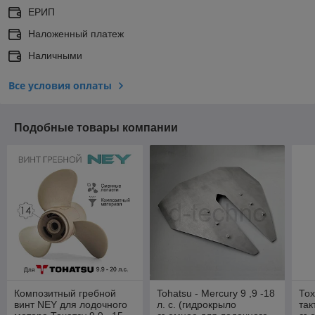
ЕРИП
Наложенный платеж
Наличными
Все условия оплаты
Подобные товары компании
Композитный гребной
Tohatsu - Mercury 9 ,9 -18
Тох
винт NEY для лодочного
л. с. (гидрокрыло
так