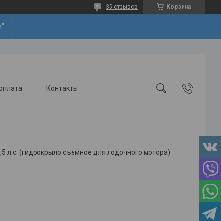
35 отзывов
Корзина
и"
 оплата
Контакты
3,5 л.с. (гидрокрыло съемное для лодочного мотора)