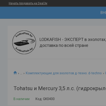
Начать продавать на Deal.by
ВН
LODKAFISH - ЭКСПЕРТ в эхолотах
доставка по всей стране
...
Комплектующие для эхолотов д-техно. d-techno
Tohatsu и Mercury 3,5 л.с. (гидрокр
В наличии
Код:
GK0400