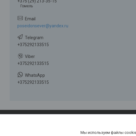
+375 (29) 213-35-15
Гомель
poseidonsever@yandex.ru
+375292133515
+375292133515
+375292133515
LODK
Мы используем файлы cookie