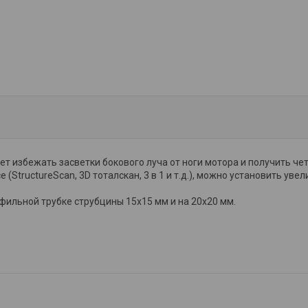
т избежать засветки бокового луча от ноги мотора и получить чет
 (StructureScan, 3D тоталскан, 3 в 1 и т.д.), можно установить у
ильной трубке струбцины 15х15 мм и на 20х20 мм.