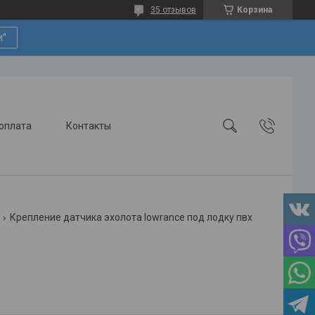
35 отзывов
Корзина
и"
 оплата
Контакты
Крепление датчика эхолота lowrance под лодку пвх