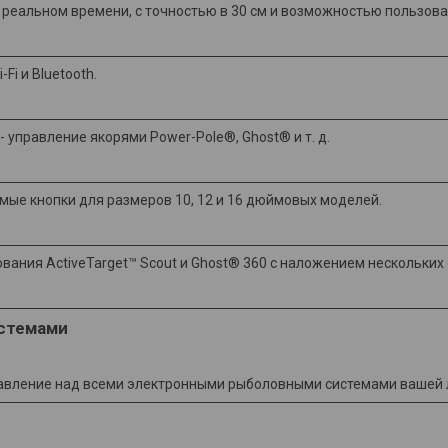
в реальном времени, с точностью в 30 см и возможностью пользова
i и Bluetooth.
управление якорями Power-Pole®, Ghost® и т. д.
мые кнопки для размеров 10, 12 и 16 дюймовых моделей.
ания ActiveTarget™ Scout и Ghost® 360 с наложением нескольких 
стемами
равление над всеми электронными рыболовными системами вашей 