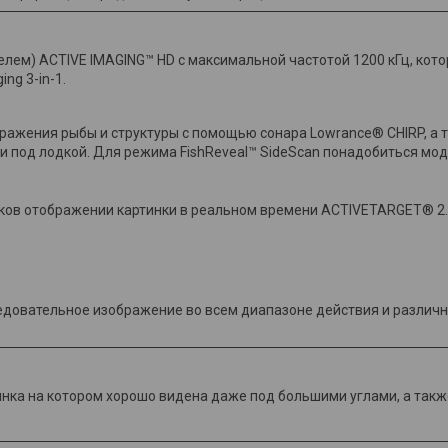
ем) ACTIVE IMAGING™ HD с максимальной частотой 1200 кГц, кот
ng 3-in-1.
бражения рыбы и структуры с помощью сонара Lowrance® CHIRP, а 
и под лодкой. Для режима FishReveal™ SideScan понадобиться мод
ов отображении картинки в реальном времени ACTIVETARGET® 2. 
довательное изображение во всем диапазоне действия и различн
тинка на котором хорошо видена даже под большими углами, а так