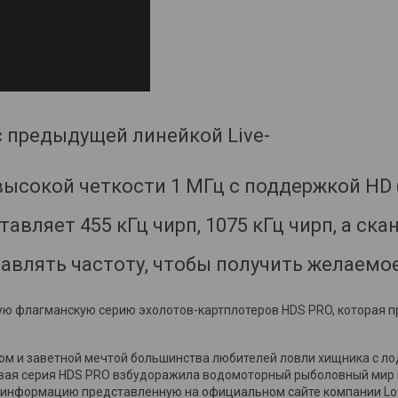
 предыдущей линейкой Live-
ысокой четкости 1 МГц с поддержкой HD 
авляет 455 кГц чирп, 1075 кГц чирп, а ска
авлять частоту, чтобы получить желаемо
ую флагманскую серию эхолотов-картплотеров HDS PRO, которая п
м и заветной мечтой большинства любителей ловли хищника с лод
вая серия HDS PRO взбудоражила водомоторный рыболовный мир и 
информацию представленную на официальном сайте компании Low