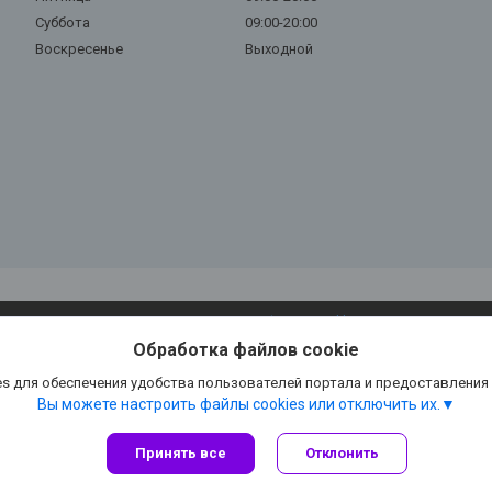
Суббота
09:00-20:00
Воскресенье
Выходной
Сайт создан на платформе Deal.by
Политика обработки файлов cookies
Обработка файлов cookie
AFISH - ЭКСПЕРТ в эхолотах, доставка по всей стране |
Пожаловаться на кон
Select Language
▼
s для обеспечения удобства пользователей портала и предоставления
Вы можете настроить файлы cookies или отключить их.
Принять все
Отклонить