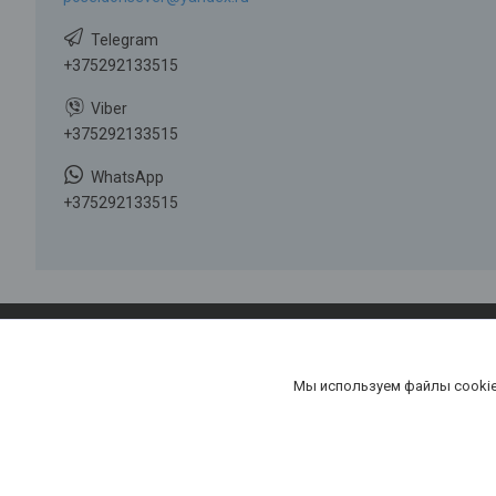
+375292133515
+375292133515
+375292133515
LODK
Мы используем файлы cookie