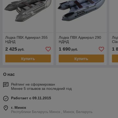
Лодка ПВХ Адмирал 355
Лодка ПВХ Адмирал 290
Ло
НДНД
НДНД
Cla
2 425
1 690
1 
руб.
руб.
Купить
Купить
О нас
Рейтинг не сформирован
Менее 5 отзывов за последний год
Работает с 09.11.2015
г. Минск
Республики Беларусь Минск , Минск, Беларусь