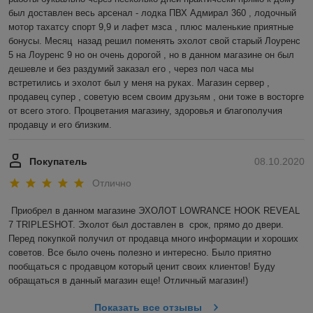
был доставлен весь арсенал - лодка ПВХ Адмирал 360 , лодочный 
мотор тахатсу спорт 9,9 и лафет мзса , плюс маленькие приятные 
бонусы. Месяц  назад решил поменять эхолот свой старый Лоуренс 
5 на Лоуренс 9 но он очень дорогой , но в данном магазине он был 
дешевле и без раздумий заказал его , через пол часа мы 
встретились и эхолот был у меня на руках. Магазин сервер , 
продавец супер , советую всем своим друзьям , они тоже в восторге 
от всего этого. Процветания магазину, здоровья и благополучия 
продавцу и его близким.
Покупатель
08.10.2020
Отлично
Приобрел в данном магазине ЭХОЛОТ LOWRANCE HOOK REVEAL 
7 TRIPLESHOT. Эхолот был доставлен в  срок, прямо до двери. 
Перед покупкой получил от продавца много информации и хороших 
советов. Все было очень полезно и интересно. Было приятно 
пообщаться с продавцом который ценит своих клиентов! Буду 
обращаться в данный магазин еще! Отличный магазин!)
Показать все отзывы