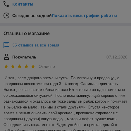
Контакты
Показать весь график работы
Сегодня выходной
Отзывы о магазине
35 отзывов за всё время
Покупатель
07.12.2020
Отлично
И так , всем доброго времени суток. По магазину и продавцу , с 
продавцом познакомился года 3 - 4 назад. Сломался двигатель 
Ямаха , по запчастям обзванил всю РБ и только он один помог мне 
со сложившейся ситуацией. После всех манипуляций хорошо с ним 
разнакомился и оказалось он тоже заядлый рыбак который понимает 
в рыбалке не мало , так мы и стали друзьями. Спустя некоторое 
время я решил обновить свой арсенал , проконсультировался с 
продавцом ( другом) какую лодку , мотор и лафет лучше взять. 
Определились когда мне это будет удобно , и приехав домой с 
работы буквально через несколько дней практически прямо к дому 