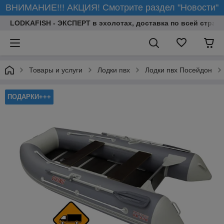
ВНИМАНИЕ!!! АКЦИЯ! Смотрите раздел "Новости"
LODKAFISH - ЭКСПЕРТ в эхолотах, доставка по всей стране
Товары и услуги
Лодки пвх
Лодки пвх Посейдон
ПОДАРКИ+++