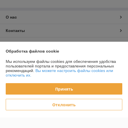
О нас
Контакты
Доставка и оплата
Обработка файлов cookie
График работы
Мы используем файлы cookies для обеспечения удобства
пользователей портала и предоставления персональных
рекомендаций.
Вы можете настроить файлы cookies или
Полная версия сайта
отключить их.
Политика обработки cookies
Принять
Сайт создан на платформе Deal.by
Отклонить